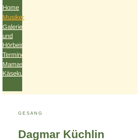
Home
Musiker
Galerie
und
Hörbeispiele
Termine
Mamas
Käsekuchenrezept
GESANG
Dagmar Küchlin